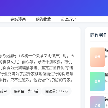
新
完结漫画
我的收藏
阅读历史
同作者作
一场终极骗局（虚构一个失落文明遗产）时，因
悬
解谜
的善良女儿）而心软，导致计划败露，被仇
门负责为贵族编纂家谱、鉴定古董真伪的“谱
个行业充满为了提升家族地位而进行的伪造与
本行。只不过这次，他要做个“打假”的专家。
科
星渊
载中
更新至：第49话
阅读量：117万
动
诗魄