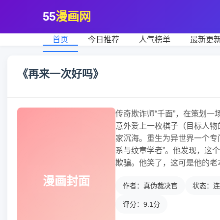
55
漫画网
首页
今日推荐
人气榜单
最新更
《再来一次好吗》
传奇欺诈师“千面”，在策划
意外爱上一枚棋子（目标人物
家沉海。重生为异世界一个专
系与纹章学者”。他发现，这
欺骗。他笑了，这可是他的老
漫画封面
作者：真伪裁决官
状态：连
评分：9.1分