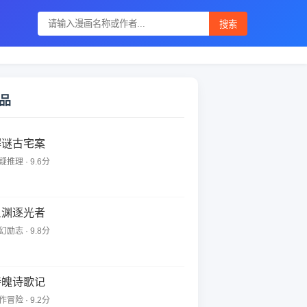
搜索
品
解谜古宅案
疑推理 · 9.6分
星渊逐光者
幻励志 · 9.8分
诗魄诗歌记
作冒险 · 9.2分