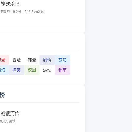
刀魄砍杀记
作冒险 · 9.2分 · 246.3万阅读
恋爱
冒险
韩漫
剧情
玄幻
科幻
搞笑
校园
运动
都市
榜
星战银河传
50.4万阅读