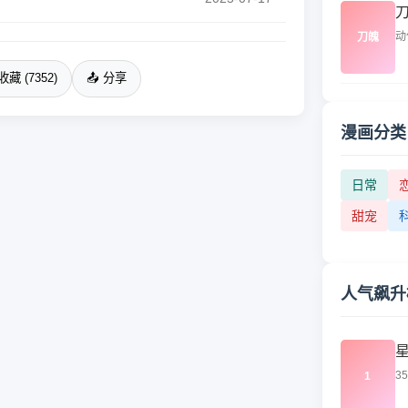
动
刀魄
收藏 (7352)
📤 分享
漫画分类
日常
甜宠
人气飙升
3
1