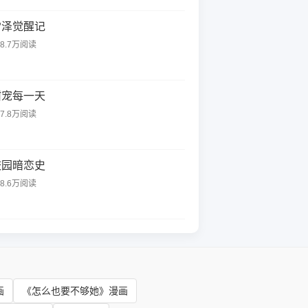
雷泽觉醒记
28.7万阅读
甜宠每一天
97.8万阅读
校园暗恋史
28.6万阅读
画
《怎么也要不够她》漫画